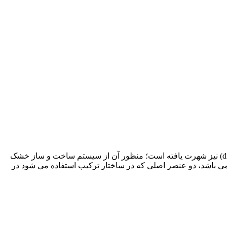
اجرای دیواره های کاذب و استفاده از پنل های گچی و خشک در بازار ایران به اصطلاح به سیستم های کناف یا سیستم های گچ خشک (dry wall) نیز شهرت یافته است؛ منظور آن از سیستم ساخت و ساز خشک
 می باشد، دو عنصر اصلی که در ساختار ترکیب استفاده می شود در