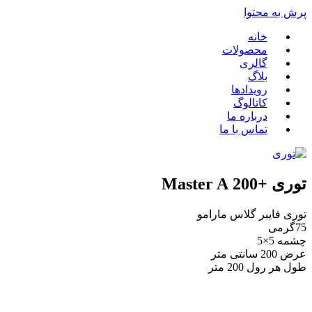
پرش به محتوا
خانه
محصولات
گالری
بلاگ
رویدادها
کاتالوگ
درباره ما
تماس با ما
توری +200 Master A
توری فایبر گلاس مارامو
75گرمی
چشمه 5×5
عرض 200 سانتی متر
طول هر رول 200 متر