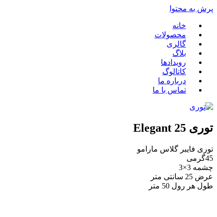
پرش به محتوا
خانه
محصولات
گالری
بلاگ
رویدادها
کاتالوگ
درباره ما
تماس با ما
توری 25 Elegant
توری فایبر گلاس مارامو
45گرمی
چشمه 3×3
عرض 25 سانتی متر
طول هر رول 50 متر