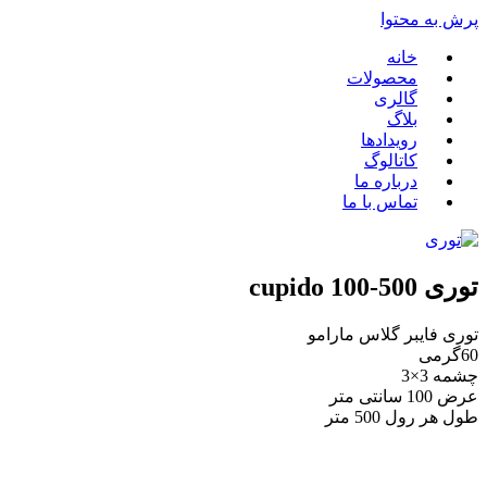
پرش به محتوا
خانه
محصولات
گالری
بلاگ
رویدادها
کاتالوگ
درباره ما
تماس با ما
توری 500-100 cupido
توری فایبر گلاس مارامو
60گرمی
چشمه 3×3
عرض 100 سانتی متر
طول هر رول 500 متر