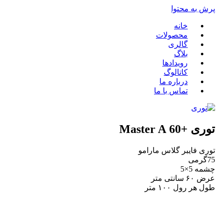
پرش به محتوا
خانه
محصولات
گالری
بلاگ
رویدادها
کاتالوگ
درباره ما
تماس با ما
توری +60 Master A
توری فایبر گلاس مارامو
75گرمی
چشمه 5×5
عرض ۶۰ سانتی متر
طول هر رول ۱۰۰ متر