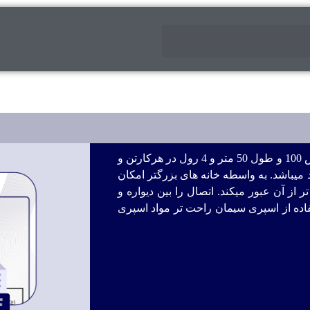
توری های 75 گرمی با چشمه های 5 در 5 با عرض 100 و طول 50 متر و 4 رول در هرکارتن و
 کارتن موجود میباشد. به واسطه خانه های بزرگتر امکان
از آن عبور میکند. اتصال را بین دیواره و
ستفاده از اسپری سیمان راحت تر مواد اسپری