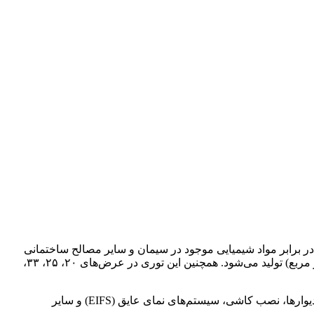
اف شیشه‌ی بادوام ساخته شده و با پوشش مقاوم در برابر قلیا (AR) تقویت شده است تا در برابر مواد شیمیایی موجود در سیمان و سایر مصالح ساختمانی
مقاومت کند. این محصول در قالب شبکه‌هایی با اندازه‌ی یکنواخت (مانند 4×4 یا 5×5 میلی‌متر) و در وزن‌های مختلف (از 60 تا 160 گرم بر متر مربع) تولید می‌شود. همچنین این توری در عرض‌های ۲۰، ۲۵، ۳۳،
به دلیل وزن سبک، انعطاف‌پذیری بالا و مقاومت کششی مطلوب، توری فایبرگلاس گزینه‌ای ایده‌آل برای جلوگیری از ترک‌خوردگی و تقویت دیوارها، نصب کاشی، سیستم‌های نمای عایق (EIFS) و سایر