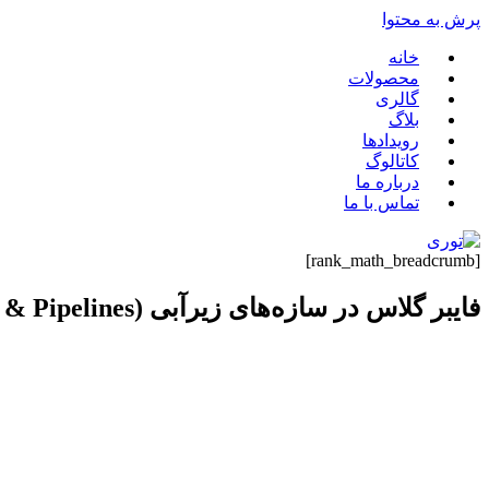
پرش به محتوا
خانه
محصولات
گالری
بلاگ
رویدادها
کاتالوگ
درباره ما
تماس با ما
[rank_math_breadcrumb]
فایبر گلاس در سازه‌های زیرآبی (Marine Tunnels & Pipelines)
مقدمه
سازه‌های زیرآبی مانند تونل‌های دریایی، خطوط انتقال آب، فاضلاب و 
مکانیکی و رسوبات بیولوژیکی همگی از جمله چالش‌های اصلی این نوع 
در سال‌های اخیر، استفاده از توری فایبر گلاس (Fiberglass Mesh) و به‌طور کلی کامپوزیت‌های فایبر گلاس به‌عنوان یک جایگزین کارآمد برای فولاد و مصالح سنتی در این حوزه رشد چشمگیری داشته است.