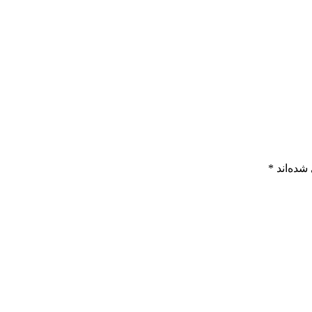
دار است. این مصالح به معماران امکان می‌دهد تا با وزن سبک، مقاو
شده‌اند
*