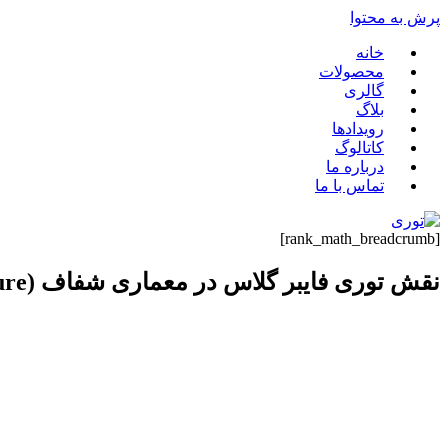
پرش به محتوا
خانه
محصولات
گالری
بلاگ
رویدادها
کاتالوگ
درباره ما
تماس با ما
[rank_math_breadcrumb]
نقش توری فایبر گلاس در معماری شفاف (Transparent Architecture)
مقدمه
معماری شفاف یا nt Architecture
طراحی سازه‌های شفاف و مقاوم را فراهم می‌کند.